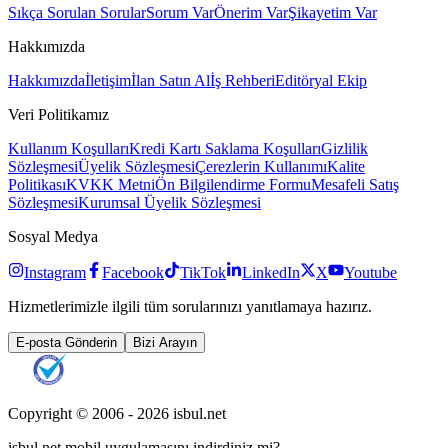
Sıkça Sorulan Sorular
Sorum Var
Önerim Var
Şikayetim Var
Hakkımızda
Hakkımızda
İletişim
İlan Satın Al
İş Rehberi
Editöryal Ekip
Veri Politikamız
Kullanım Koşulları
Kredi Kartı Saklama Koşulları
Gizlilik
Sözleşmesi
Üyelik Sözleşmesi
Çerezlerin Kullanımı
Kalite
Politikası
KVKK Metni
Ön Bilgilendirme Formu
Mesafeli Satış
Sözleşmesi
Kurumsal Üyelik Sözleşmesi
Sosyal Medya
Instagram
Facebook
TikTok
LinkedIn
X
Youtube
Hizmetlerimizle ilgili tüm sorularınızı yanıtlamaya hazırız.
E-posta Gönderin
Bizi Arayın
Copyright © 2006 -
2026
isbul.net
isbul.net
mobil uygulamasını
indirdiniz mi?