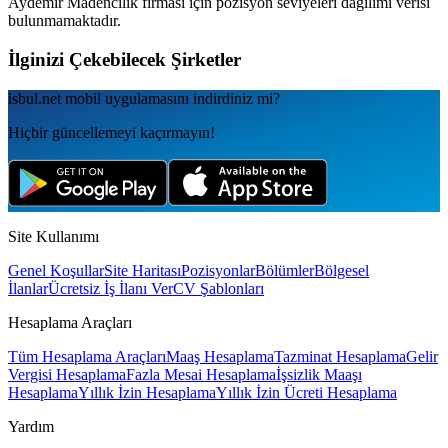
Aydemir Madencilik
firması için pozisyon seviyeleri dağılımı verisi
bulunmamaktadır.
İlginizi Çekebilecek Şirketler
isbul.net
mobil uygulamаsını
indirdiniz mi?
Hiçbir güncellemeyi kaçırmayın!
Site Kullanımı
Genel Koşullar
Site Haritası
Pozisyonlar
Bölümler
Bölgesel
İlanlar
Ücretsiz İş İlanı Ver
CV Şablonları
Hesaplama Araçları
Tüm Hesaplama Araçları
Maaş Hesaplama
Tazminat Hesaplama
Gelir
Vergisi Hesaplama
Fazla Mesai Hesaplama
İşsizlik Maaşı
Hesaplama
Yıllık İzin Hesaplama
Yıllık İzin Ücreti Hesaplama
Yardım