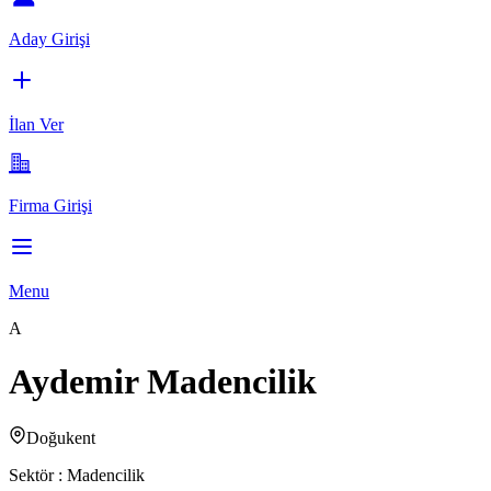
Aday Girişi
İlan Ver
Firma Girişi
Menu
A
Aydemir Madencilik
Doğukent
Sektör :
Madencilik