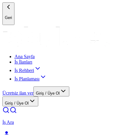
Geri
Ana Sayfa
İş İlanları
İş Rehberi
İş Planlaması
Ücretsiz ilan ver
Giriş / Üye Ol
Giriş / Üye Ol
İş Ara