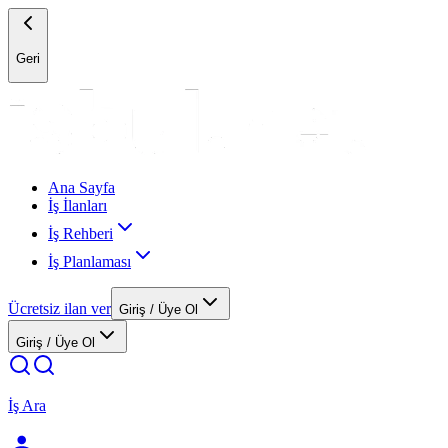
Geri
Ana Sayfa
İş İlanları
İş Rehberi
İş Planlaması
Ücretsiz ilan ver
Giriş / Üye Ol
Giriş / Üye Ol
İş Ara