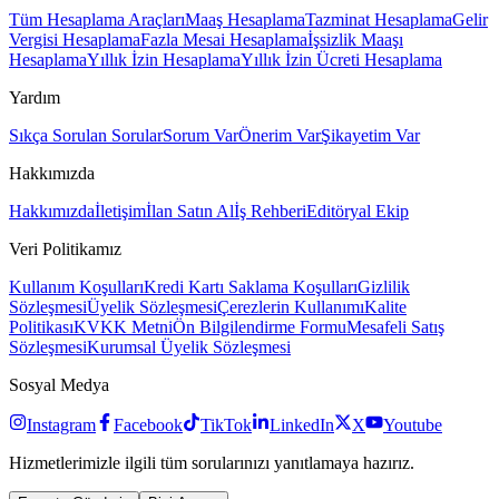
Tüm Hesaplama Araçları
Maaş Hesaplama
Tazminat Hesaplama
Gelir
Vergisi Hesaplama
Fazla Mesai Hesaplama
İşsizlik Maaşı
Hesaplama
Yıllık İzin Hesaplama
Yıllık İzin Ücreti Hesaplama
Yardım
Sıkça Sorulan Sorular
Sorum Var
Önerim Var
Şikayetim Var
Hakkımızda
Hakkımızda
İletişim
İlan Satın Al
İş Rehberi
Editöryal Ekip
Veri Politikamız
Kullanım Koşulları
Kredi Kartı Saklama Koşulları
Gizlilik
Sözleşmesi
Üyelik Sözleşmesi
Çerezlerin Kullanımı
Kalite
Politikası
KVKK Metni
Ön Bilgilendirme Formu
Mesafeli Satış
Sözleşmesi
Kurumsal Üyelik Sözleşmesi
Sosyal Medya
Instagram
Facebook
TikTok
LinkedIn
X
Youtube
Hizmetlerimizle ilgili tüm sorularınızı yanıtlamaya hazırız.