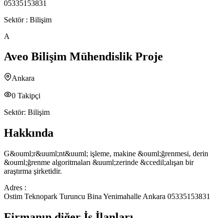
05335153831
Sektör :
Bilişim
A
Aveo Bilişim Mühendislik Proje
Ankara
0
Takipçi
Sektör:
Bilişim
Hakkında
G&ouml;r&uuml;nt&uuml; işleme, makine &ouml;ğrenmesi, derin
&ouml;ğrenme algoritmaları &uuml;zerinde &ccedil;alışan bir
araştırma şirketidir.
Adres :
Ostim Teknopark Turuncu Bina Yenimahalle Ankara 05335153831
Firmanın diğer İş İlanları