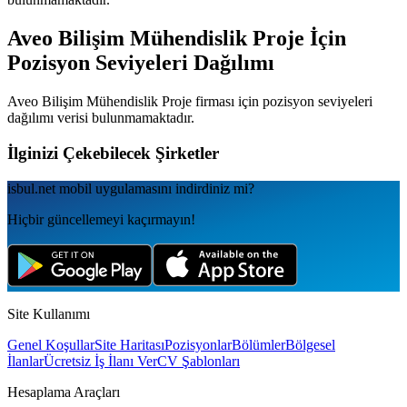
Aveo Bilişim Mühendislik Proje
İçin
Pozisyon Seviyeleri Dağılımı
Aveo Bilişim Mühendislik Proje
firması için pozisyon seviyeleri
dağılımı verisi bulunmamaktadır.
İlginizi Çekebilecek Şirketler
isbul.net
mobil uygulamаsını
indirdiniz mi?
Hiçbir güncellemeyi kaçırmayın!
Site Kullanımı
Genel Koşullar
Site Haritası
Pozisyonlar
Bölümler
Bölgesel
İlanlar
Ücretsiz İş İlanı Ver
CV Şablonları
Hesaplama Araçları