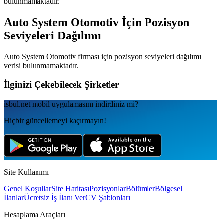
bulunmamaktadır.
Auto System Otomotiv
İçin Pozisyon
Seviyeleri Dağılımı
Auto System Otomotiv
firması için pozisyon seviyeleri dağılımı
verisi bulunmamaktadır.
İlginizi Çekebilecek Şirketler
isbul.net
mobil uygulamаsını
indirdiniz mi?
Hiçbir güncellemeyi kaçırmayın!
Site Kullanımı
Genel Koşullar
Site Haritası
Pozisyonlar
Bölümler
Bölgesel
İlanlar
Ücretsiz İş İlanı Ver
CV Şablonları
Hesaplama Araçları