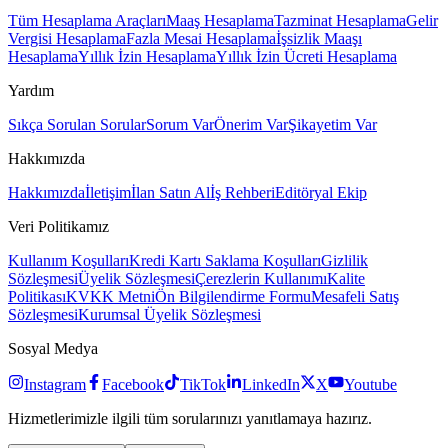
Tüm Hesaplama Araçları
Maaş Hesaplama
Tazminat Hesaplama
Gelir
Vergisi Hesaplama
Fazla Mesai Hesaplama
İşsizlik Maaşı
Hesaplama
Yıllık İzin Hesaplama
Yıllık İzin Ücreti Hesaplama
Yardım
Sıkça Sorulan Sorular
Sorum Var
Önerim Var
Şikayetim Var
Hakkımızda
Hakkımızda
İletişim
İlan Satın Al
İş Rehberi
Editöryal Ekip
Veri Politikamız
Kullanım Koşulları
Kredi Kartı Saklama Koşulları
Gizlilik
Sözleşmesi
Üyelik Sözleşmesi
Çerezlerin Kullanımı
Kalite
Politikası
KVKK Metni
Ön Bilgilendirme Formu
Mesafeli Satış
Sözleşmesi
Kurumsal Üyelik Sözleşmesi
Sosyal Medya
Instagram
Facebook
TikTok
LinkedIn
X
Youtube
Hizmetlerimizle ilgili tüm sorularınızı yanıtlamaya hazırız.