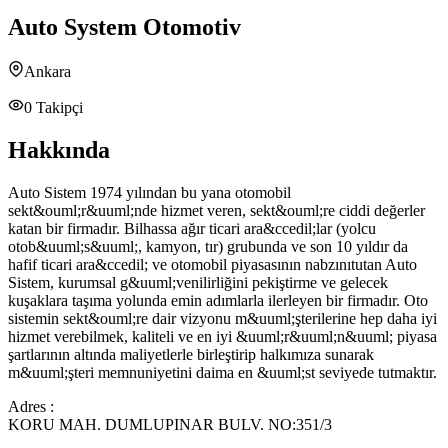
Auto System Otomotiv
Ankara
0
Takipçi
Hakkında
Auto Sistem 1974 yılından bu yana otomobil
sekt&ouml;r&uuml;nde hizmet veren, sekt&ouml;re ciddi değerler
katan bir firmadır. Bilhassa ağır ticari ara&ccedil;lar (yolcu
otob&uuml;s&uuml;, kamyon, tır) grubunda ve son 10 yıldır da
hafif ticari ara&ccedil; ve otomobil piyasasının nabzınıtutan Auto
Sistem, kurumsal g&uuml;venilirliğini pekiştirme ve gelecek
kuşaklara taşıma yolunda emin adımlarla ilerleyen bir firmadır. Oto
sistemin sekt&ouml;re dair vizyonu m&uuml;şterilerine hep daha iyi
hizmet verebilmek, kaliteli ve en iyi &uuml;r&uuml;n&uuml; piyasa
şartlarının altında maliyetlerle birleştirip halkımıza sunarak
m&uuml;şteri memnuniyetini daima en &uuml;st seviyede tutmaktır.
Adres :
KORU MAH. DUMLUPINAR BULV. NO:351/3