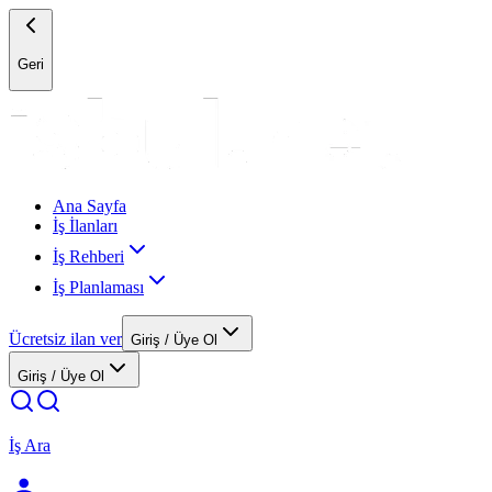
Geri
Ana Sayfa
İş İlanları
İş Rehberi
İş Planlaması
Ücretsiz ilan ver
Giriş / Üye Ol
Giriş / Üye Ol
İş Ara