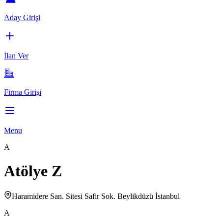
Aday Girişi
İlan Ver
Firma Girişi
Menu
A
Atölye Z
Haramidere San. Sitesi Safir Sok. Beylikdüzü İstanbul
A