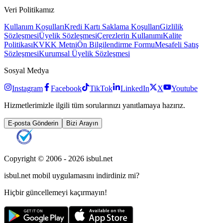
Veri Politikamız
Kullanım Koşulları
Kredi Kartı Saklama Koşulları
Gizlilik
Sözleşmesi
Üyelik Sözleşmesi
Çerezlerin Kullanımı
Kalite
Politikası
KVKK Metni
Ön Bilgilendirme Formu
Mesafeli Satış
Sözleşmesi
Kurumsal Üyelik Sözleşmesi
Sosyal Medya
Instagram
Facebook
TikTok
LinkedIn
X
Youtube
Hizmetlerimizle ilgili tüm sorularınızı yanıtlamaya hazırız.
E-posta Gönderin
Bizi Arayın
Copyright © 2006 -
2026
isbul.net
isbul.net
mobil uygulamasını
indirdiniz mi?
Hiçbir güncellemeyi kaçırmayın!