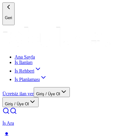
Geri
Ana Sayfa
İş İlanları
İş Rehberi
İş Planlaması
Ücretsiz ilan ver
Giriş / Üye Ol
Giriş / Üye Ol
İş Ara