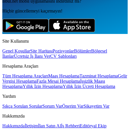
isbul.net
mobil uygulamаsını
indirdiniz mi?
Hiçbir güncellemeyi kaçırmayın!
Site Kullanımı
Genel Koşullar
Site Haritası
Pozisyonlar
Bölümler
Bölgesel
İlanlar
Ücretsiz İş İlanı Ver
CV Şablonları
Hesaplama Araçları
Tüm Hesaplama Araçları
Maaş Hesaplama
Tazminat Hesaplama
Gelir
Vergisi Hesaplama
Fazla Mesai Hesaplama
İşsizlik Maaşı
Hesaplama
Yıllık İzin Hesaplama
Yıllık İzin Ücreti Hesaplama
Yardım
Sıkça Sorulan Sorular
Sorum Var
Önerim Var
Şikayetim Var
Hakkımızda
Hakkımızda
İletişim
İlan Satın Al
İş Rehberi
Editöryal Ekip