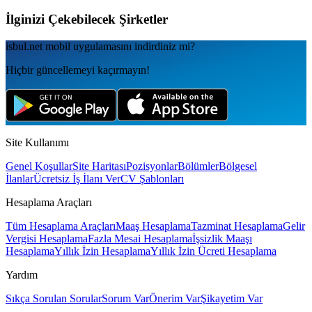
İlginizi Çekebilecek Şirketler
isbul.net
mobil uygulamаsını
indirdiniz mi?
Hiçbir güncellemeyi kaçırmayın!
Site Kullanımı
Genel Koşullar
Site Haritası
Pozisyonlar
Bölümler
Bölgesel
İlanlar
Ücretsiz İş İlanı Ver
CV Şablonları
Hesaplama Araçları
Tüm Hesaplama Araçları
Maaş Hesaplama
Tazminat Hesaplama
Gelir
Vergisi Hesaplama
Fazla Mesai Hesaplama
İşsizlik Maaşı
Hesaplama
Yıllık İzin Hesaplama
Yıllık İzin Ücreti Hesaplama
Yardım
Sıkça Sorulan Sorular
Sorum Var
Önerim Var
Şikayetim Var