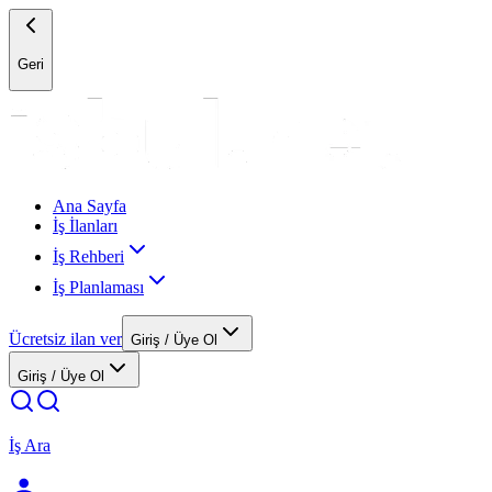
Geri
Ana Sayfa
İş İlanları
İş Rehberi
İş Planlaması
Ücretsiz ilan ver
Giriş / Üye Ol
Giriş / Üye Ol
İş Ara