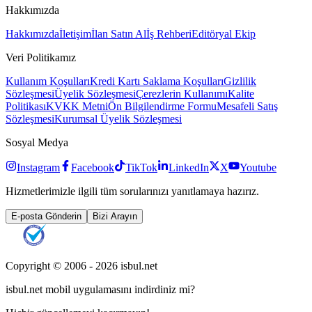
Hakkımızda
Hakkımızda
İletişim
İlan Satın Al
İş Rehberi
Editöryal Ekip
Veri Politikamız
Kullanım Koşulları
Kredi Kartı Saklama Koşulları
Gizlilik
Sözleşmesi
Üyelik Sözleşmesi
Çerezlerin Kullanımı
Kalite
Politikası
KVKK Metni
Ön Bilgilendirme Formu
Mesafeli Satış
Sözleşmesi
Kurumsal Üyelik Sözleşmesi
Sosyal Medya
Instagram
Facebook
TikTok
LinkedIn
X
Youtube
Hizmetlerimizle ilgili tüm sorularınızı yanıtlamaya hazırız.
E-posta Gönderin
Bizi Arayın
Copyright © 2006 -
2026
isbul.net
isbul.net
mobil uygulamasını
indirdiniz mi?