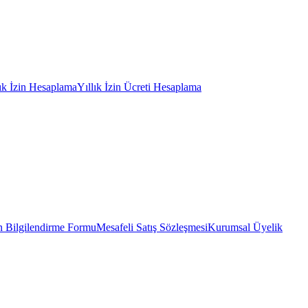
lık İzin Hesaplama
Yıllık İzin Ücreti Hesaplama
 Bilgilendirme Formu
Mesafeli Satış Sözleşmesi
Kurumsal Üyelik