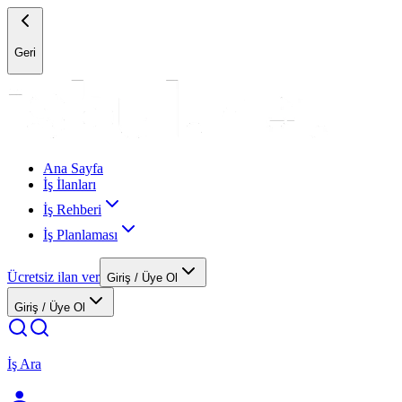
Geri
Ana Sayfa
İş İlanları
İş Rehberi
İş Planlaması
Ücretsiz ilan ver
Giriş / Üye Ol
Giriş / Üye Ol
İş Ara