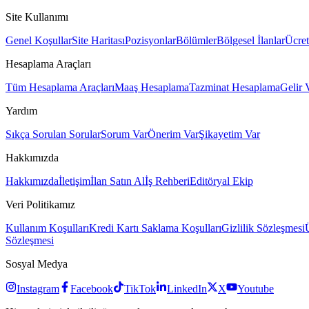
Site Kullanımı
Genel Koşullar
Site Haritası
Pozisyonlar
Bölümler
Bölgesel İlanlar
Ücret
Hesaplama Araçları
Tüm Hesaplama Araçları
Maaş Hesaplama
Tazminat Hesaplama
Gelir 
Yardım
Sıkça Sorulan Sorular
Sorum Var
Önerim Var
Şikayetim Var
Hakkımızda
Hakkımızda
İletişim
İlan Satın Al
İş Rehberi
Editöryal Ekip
Veri Politikamız
Kullanım Koşulları
Kredi Kartı Saklama Koşulları
Gizlilik Sözleşmesi
Sözleşmesi
Sosyal Medya
Instagram
Facebook
TikTok
LinkedIn
X
Youtube