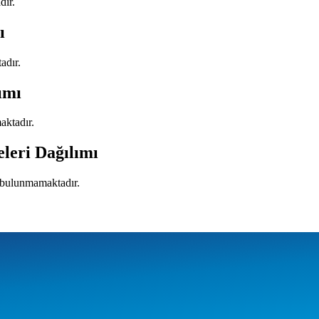
dır.
ı
adır.
ımı
aktadır.
eleri Dağılımı
i bulunmamaktadır.