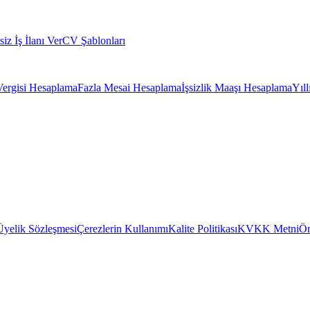
siz İş İlanı Ver
CV Şablonları
Vergisi Hesaplama
Fazla Mesai Hesaplama
İşsizlik Maaşı Hesaplama
Yıl
Üyelik Sözleşmesi
Çerezlerin Kullanımı
Kalite Politikası
KVKK Metni
Ön