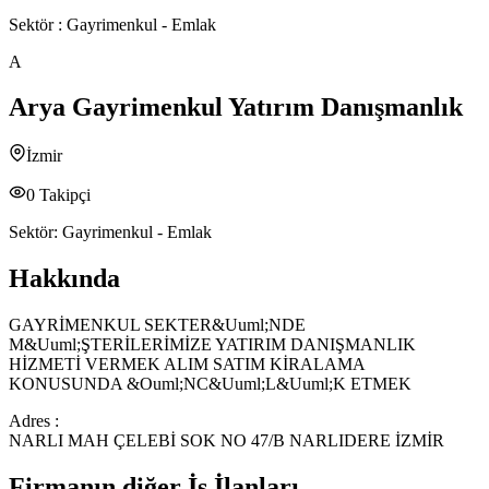
Sektör :
Gayrimenkul - Emlak
A
Arya Gayrimenkul Yatırım Danışmanlık
İzmir
0
Takipçi
Sektör:
Gayrimenkul - Emlak
Hakkında
GAYRİMENKUL SEKTER&Uuml;NDE
M&Uuml;ŞTERİLERİMİZE YATIRIM DANIŞMANLIK
HİZMETİ VERMEK ALIM SATIM KİRALAMA
KONUSUNDA &Ouml;NC&Uuml;L&Uuml;K ETMEK
Adres :
NARLI MAH ÇELEBİ SOK NO 47/B NARLIDERE İZMİR
Firmanın diğer İş İlanları