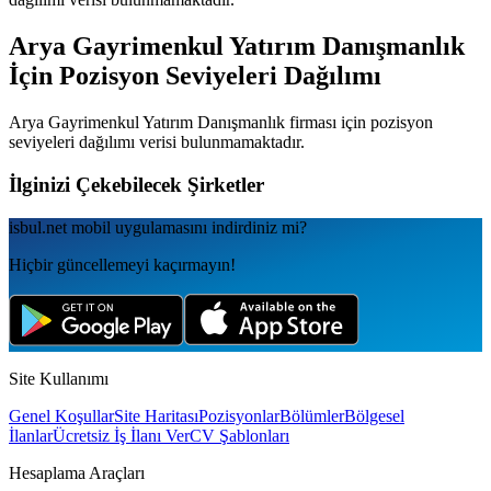
Arya Gayrimenkul Yatırım Danışmanlık
İçin Pozisyon Seviyeleri Dağılımı
Arya Gayrimenkul Yatırım Danışmanlık
firması için pozisyon
seviyeleri dağılımı verisi bulunmamaktadır.
İlginizi Çekebilecek Şirketler
isbul.net
mobil uygulamаsını
indirdiniz mi?
Hiçbir güncellemeyi kaçırmayın!
Site Kullanımı
Genel Koşullar
Site Haritası
Pozisyonlar
Bölümler
Bölgesel
İlanlar
Ücretsiz İş İlanı Ver
CV Şablonları
Hesaplama Araçları