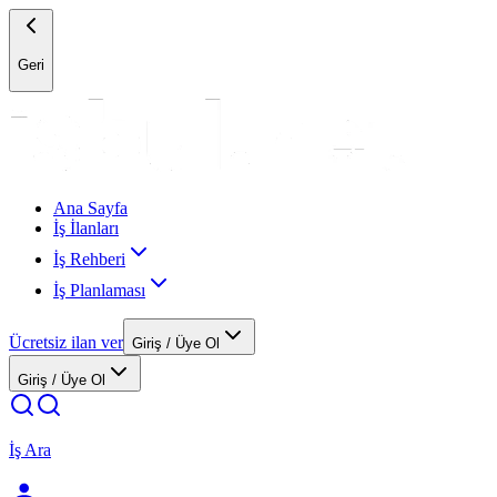
Geri
Ana Sayfa
İş İlanları
İş Rehberi
İş Planlaması
Ücretsiz ilan ver
Giriş / Üye Ol
Giriş / Üye Ol
İş Ara