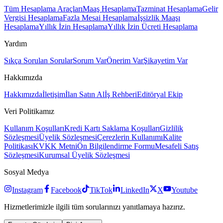
Tüm Hesaplama Araçları
Maaş Hesaplama
Tazminat Hesaplama
Gelir
Vergisi Hesaplama
Fazla Mesai Hesaplama
İşsizlik Maaşı
Hesaplama
Yıllık İzin Hesaplama
Yıllık İzin Ücreti Hesaplama
Yardım
Sıkça Sorulan Sorular
Sorum Var
Önerim Var
Şikayetim Var
Hakkımızda
Hakkımızda
İletişim
İlan Satın Al
İş Rehberi
Editöryal Ekip
Veri Politikamız
Kullanım Koşulları
Kredi Kartı Saklama Koşulları
Gizlilik
Sözleşmesi
Üyelik Sözleşmesi
Çerezlerin Kullanımı
Kalite
Politikası
KVKK Metni
Ön Bilgilendirme Formu
Mesafeli Satış
Sözleşmesi
Kurumsal Üyelik Sözleşmesi
Sosyal Medya
Instagram
Facebook
TikTok
LinkedIn
X
Youtube
Hizmetlerimizle ilgili tüm sorularınızı yanıtlamaya hazırız.