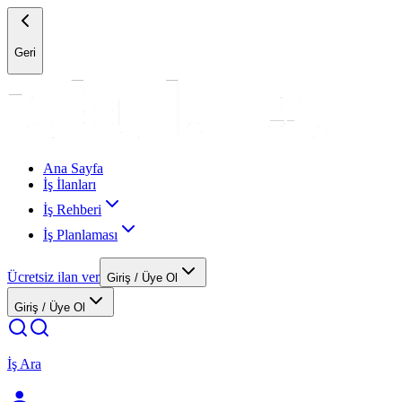
Geri
Ana Sayfa
İş İlanları
İş Rehberi
İş Planlaması
Ücretsiz ilan ver
Giriş / Üye Ol
Giriş / Üye Ol
İş Ara