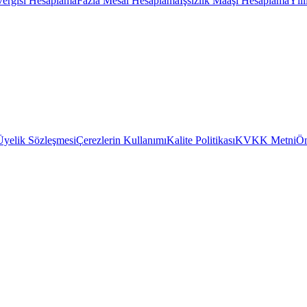
Vergisi Hesaplama
Fazla Mesai Hesaplama
İşsizlik Maaşı Hesaplama
Yıl
Üyelik Sözleşmesi
Çerezlerin Kullanımı
Kalite Politikası
KVKK Metni
Ön