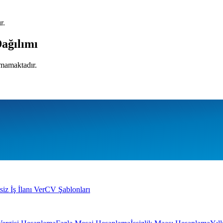
r.
Dağılımı
nmamaktadır.
siz İş İlanı Ver
CV Şablonları