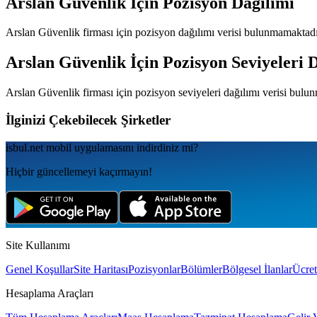
Arslan Güvenlik
İçin Pozisyon Dağılımı
Arslan Güvenlik
firması için pozisyon dağılımı verisi bulunmamaktadı
Arslan Güvenlik
İçin Pozisyon Seviyeleri 
Arslan Güvenlik
firması için pozisyon seviyeleri dağılımı verisi bulu
İlginizi Çekebilecek Şirketler
isbul.net
mobil uygulamаsını
indirdiniz mi?
Hiçbir güncellemeyi kaçırmayın!
Site Kullanımı
Genel Koşullar
Site Haritası
Pozisyonlar
Bölümler
Bölgesel İlanlar
Ücret
Hesaplama Araçları