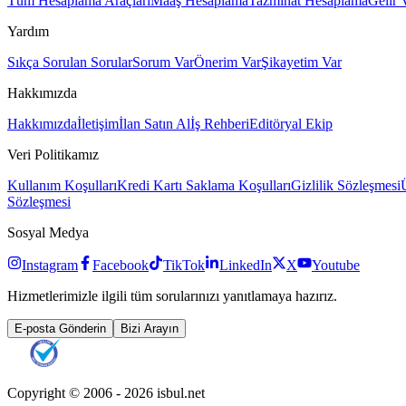
Tüm Hesaplama Araçları
Maaş Hesaplama
Tazminat Hesaplama
Gelir 
Yardım
Sıkça Sorulan Sorular
Sorum Var
Önerim Var
Şikayetim Var
Hakkımızda
Hakkımızda
İletişim
İlan Satın Al
İş Rehberi
Editöryal Ekip
Veri Politikamız
Kullanım Koşulları
Kredi Kartı Saklama Koşulları
Gizlilik Sözleşmesi
Sözleşmesi
Sosyal Medya
Instagram
Facebook
TikTok
LinkedIn
X
Youtube
Hizmetlerimizle ilgili tüm sorularınızı yanıtlamaya hazırız.
E-posta Gönderin
Bizi Arayın
Copyright © 2006 -
2026
isbul.net