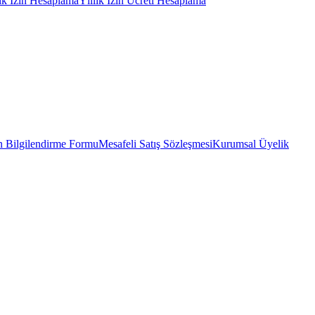
lık İzin Hesaplama
Yıllık İzin Ücreti Hesaplama
 Bilgilendirme Formu
Mesafeli Satış Sözleşmesi
Kurumsal Üyelik