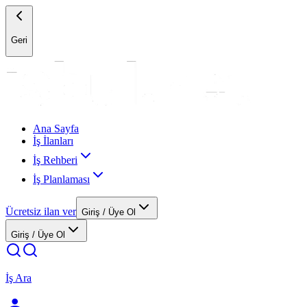
Geri
Ana Sayfa
İş İlanları
İş Rehberi
İş Planlaması
Ücretsiz ilan ver
Giriş / Üye Ol
Giriş / Üye Ol
İş Ara