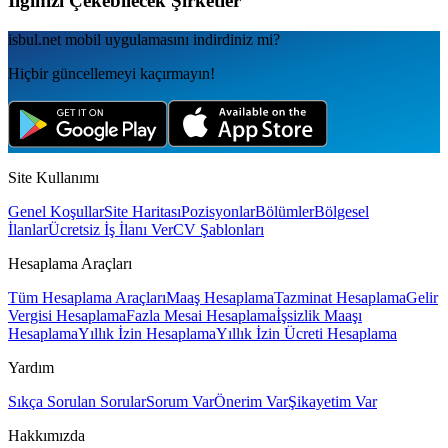
İlginizi Çekebilecek Şirketler
isbul.net
mobil uygulamаsını
indirdiniz mi?
Hiçbir güncellemeyi kaçırmayın!
Site Kullanımı
Genel Koşullar
Site Haritası
Pozisyonlar
Bölümler
Bölgesel
İlanlar
Ücretsiz İş İlanı Ver
CV Şablonları
Hesaplama Araçları
Tüm Hesaplama Araçları
Maaş Hesaplama
Tazminat Hesaplama
Gelir
Vergisi Hesaplama
Fazla Mesai Hesaplama
İşsizlik Maaşı
Hesaplama
Yıllık İzin Hesaplama
Yıllık İzin Ücreti Hesaplama
Yardım
Sıkça Sorulan Sorular
Sorum Var
Önerim Var
Şikayetim Var
Hakkımızda