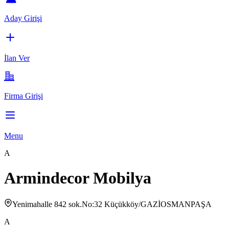
Aday Girişi
İlan Ver
Firma Girişi
Menu
A
Armindecor Mobilya
Yenimahalle 842 sok.No:32 Küçükköy/GAZİOSMANPAŞA
A