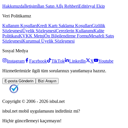
Hakkımızda
İletişim
İlan Satın Al
İş Rehberi
Editöryal Ekip
Veri Politikamız
Kullanım Koşulları
Kredi Kartı Saklama Koşulları
Gizlilik
Sözleşmesi
Üyelik Sözleşmesi
Çerezlerin Kullanımı
Kalite
Politikası
KVKK Metni
Ön Bilgilendirme Formu
Mesafeli Satış
Sözleşmesi
Kurumsal Üyelik Sözleşmesi
Sosyal Medya
Instagram
Facebook
TikTok
LinkedIn
X
Youtube
Hizmetlerimizle ilgili tüm sorularınızı yanıtlamaya hazırız.
E-posta Gönderin
Bizi Arayın
Copyright © 2006 -
2026
isbul.net
isbul.net
mobil uygulamasını
indirdiniz mi?
Hiçbir güncellemeyi kaçırmayın!