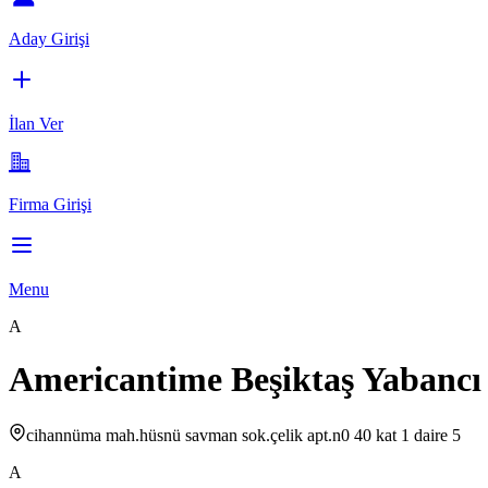
Aday Girişi
İlan Ver
Firma Girişi
Menu
A
Americantime Beşiktaş Yabancı
cihannüma mah.hüsnü savman sok.çelik apt.n0 40 kat 1 daire 5
A