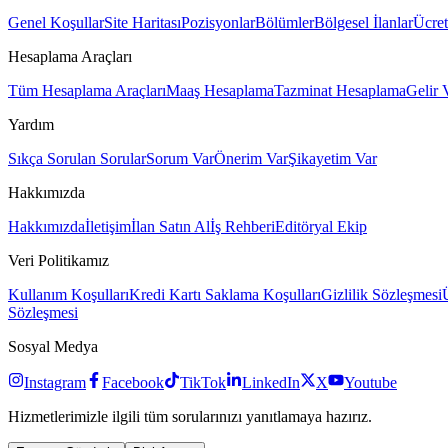
Genel Koşullar
Site Haritası
Pozisyonlar
Bölümler
Bölgesel İlanlar
Ücret
Hesaplama Araçları
Tüm Hesaplama Araçları
Maaş Hesaplama
Tazminat Hesaplama
Gelir 
Yardım
Sıkça Sorulan Sorular
Sorum Var
Önerim Var
Şikayetim Var
Hakkımızda
Hakkımızda
İletişim
İlan Satın Al
İş Rehberi
Editöryal Ekip
Veri Politikamız
Kullanım Koşulları
Kredi Kartı Saklama Koşulları
Gizlilik Sözleşmesi
Sözleşmesi
Sosyal Medya
Instagram
Facebook
TikTok
LinkedIn
X
Youtube
Hizmetlerimizle ilgili tüm sorularınızı yanıtlamaya hazırız.