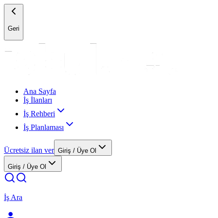
Geri
Ana Sayfa
İş İlanları
İş Rehberi
İş Planlaması
Ücretsiz ilan ver
Giriş / Üye Ol
Giriş / Üye Ol
İş Ara