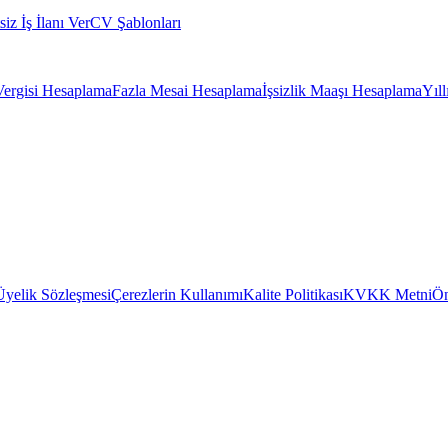
siz İş İlanı Ver
CV Şablonları
Vergisi Hesaplama
Fazla Mesai Hesaplama
İşsizlik Maaşı Hesaplama
Yıl
Üyelik Sözleşmesi
Çerezlerin Kullanımı
Kalite Politikası
KVKK Metni
Ön