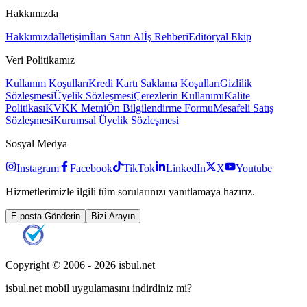
Hakkımızda
Hakkımızda
İletişim
İlan Satın Al
İş Rehberi
Editöryal Ekip
Veri Politikamız
Kullanım Koşulları
Kredi Kartı Saklama Koşulları
Gizlilik
Sözleşmesi
Üyelik Sözleşmesi
Çerezlerin Kullanımı
Kalite
Politikası
KVKK Metni
Ön Bilgilendirme Formu
Mesafeli Satış
Sözleşmesi
Kurumsal Üyelik Sözleşmesi
Sosyal Medya
Instagram
Facebook
TikTok
LinkedIn
X
Youtube
Hizmetlerimizle ilgili tüm sorularınızı yanıtlamaya hazırız.
E-posta Gönderin
Bizi Arayın
Copyright © 2006 -
2026
isbul.net
isbul.net
mobil uygulamasını
indirdiniz mi?