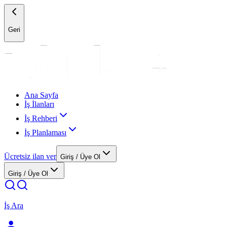
Geri
Ana Sayfa
İş İlanları
İş Rehberi
İş Planlaması
Ücretsiz ilan ver
Giriş / Üye Ol
Giriş / Üye Ol
İş Ara