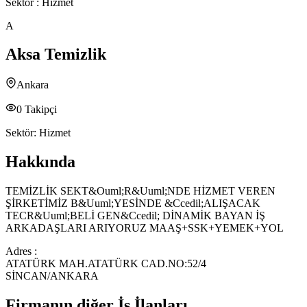
Sektör :
Hizmet
A
Aksa Temizlik
Ankara
0
Takipçi
Sektör:
Hizmet
Hakkında
TEMİZLİK SEKT&Ouml;R&Uuml;NDE HİZMET VEREN
ŞİRKETİMİZ B&Uuml;YESİNDE &Ccedil;ALIŞACAK
TECR&Uuml;BELİ GEN&Ccedil; DİNAMİK BAYAN İŞ
ARKADAŞLARI ARIYORUZ MAAŞ+SSK+YEMEK+YOL
Adres :
ATATÜRK MAH.ATATÜRK CAD.NO:52/4
SİNCAN/ANKARA
Firmanın diğer İş İlanları