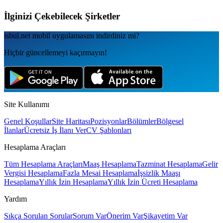
İlginizi Çekebilecek Şirketler
isbul.net
mobil uygulamаsını
indirdiniz mi?
Hiçbir güncellemeyi kaçırmayın!
Site Kullanımı
Genel Koşullar
Site Haritası
Pozisyonlar
Bölümler
Bölgesel
İlanlar
Ücretsiz İş İlanı Ver
CV Şablonları
Hesaplama Araçları
Tüm Hesaplama Araçları
Maaş Hesaplama
Tazminat Hesaplama
Gelir
Vergisi Hesaplama
Fazla Mesai Hesaplama
İşsizlik Maaşı
Hesaplama
Yıllık İzin Hesaplama
Yıllık İzin Ücreti Hesaplama
Yardım
Sıkça Sorulan Sorular
Sorum Var
Önerim Var
Şikayetim Var