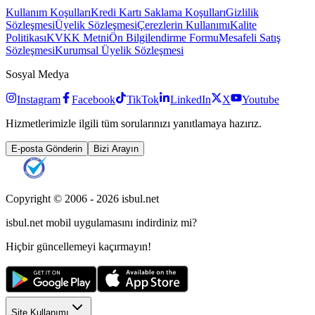
Kullanım Koşulları
Kredi Kartı Saklama Koşulları
Gizlilik
Sözleşmesi
Üyelik Sözleşmesi
Çerezlerin Kullanımı
Kalite
Politikası
KVKK Metni
Ön Bilgilendirme Formu
Mesafeli Satış
Sözleşmesi
Kurumsal Üyelik Sözleşmesi
Sosyal Medya
Instagram
Facebook
TikTok
LinkedIn
X
Youtube
Hizmetlerimizle ilgili tüm sorularınızı yanıtlamaya hazırız.
E-posta Gönderin
Bizi Arayın
Copyright © 2006 -
2026
isbul.net
isbul.net
mobil uygulamasını
indirdiniz mi?
Hiçbir güncellemeyi kaçırmayın!
Site Kullanımı