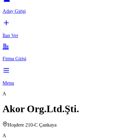
Aday Girişi
İlan Ver
Firma Girişi
Menu
A
Akor Org.Ltd.Şti.
Hoşdere 210-C Çankaya
A