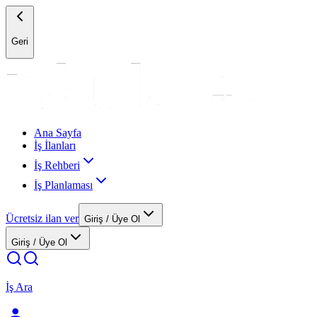
Geri
Ana Sayfa
İş İlanları
İş Rehberi
İş Planlaması
Ücretsiz ilan ver
Giriş / Üye Ol
Giriş / Üye Ol
İş Ara