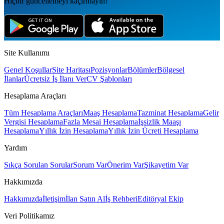
Hiçbir güncellemeyi kaçırmayın!
Site Kullanımı
Genel Koşullar
Site Haritası
Pozisyonlar
Bölümler
Bölgesel
İlanlar
Ücretsiz İş İlanı Ver
CV Şablonları
Hesaplama Araçları
Tüm Hesaplama Araçları
Maaş Hesaplama
Tazminat Hesaplama
Gelir
Vergisi Hesaplama
Fazla Mesai Hesaplama
İşsizlik Maaşı
Hesaplama
Yıllık İzin Hesaplama
Yıllık İzin Ücreti Hesaplama
Yardım
Sıkça Sorulan Sorular
Sorum Var
Önerim Var
Şikayetim Var
Hakkımızda
Hakkımızda
İletişim
İlan Satın Al
İş Rehberi
Editöryal Ekip
Veri Politikamız