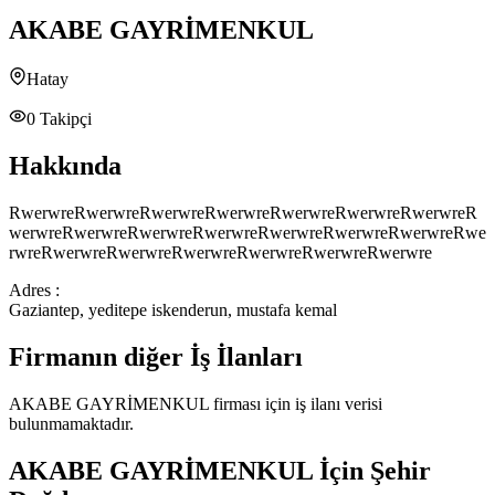
AKABE GAYRİMENKUL
Hatay
0
Takipçi
Hakkında
RwerwreRwerwreRwerwreRwerwreRwerwreRwerwreRwerwreR
werwreRwerwreRwerwreRwerwreRwerwreRwerwreRwerwreRwe
rwreRwerwreRwerwreRwerwreRwerwreRwerwreRwerwre
Adres :
Gaziantep, yeditepe iskenderun, mustafa kemal
Firmanın diğer İş İlanları
AKABE GAYRİMENKUL
firması için iş ilanı verisi
bulunmamaktadır.
AKABE GAYRİMENKUL
İçin Şehir