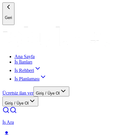
Geri
Ana Sayfa
İş İlanları
İş Rehberi
İş Planlaması
Ücretsiz ilan ver
Giriş / Üye Ol
Giriş / Üye Ol
İş Ara