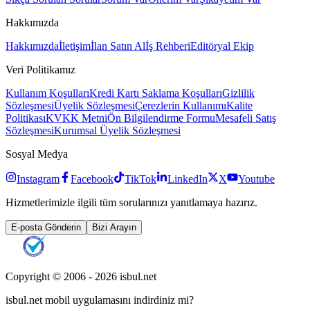
Hakkımızda
Hakkımızda
İletişim
İlan Satın Al
İş Rehberi
Editöryal Ekip
Veri Politikamız
Kullanım Koşulları
Kredi Kartı Saklama Koşulları
Gizlilik
Sözleşmesi
Üyelik Sözleşmesi
Çerezlerin Kullanımı
Kalite
Politikası
KVKK Metni
Ön Bilgilendirme Formu
Mesafeli Satış
Sözleşmesi
Kurumsal Üyelik Sözleşmesi
Sosyal Medya
Instagram
Facebook
TikTok
LinkedIn
X
Youtube
Hizmetlerimizle ilgili tüm sorularınızı yanıtlamaya hazırız.
E-posta Gönderin
Bizi Arayın
Copyright © 2006 -
2026
isbul.net
isbul.net
mobil uygulamasını
indirdiniz mi?