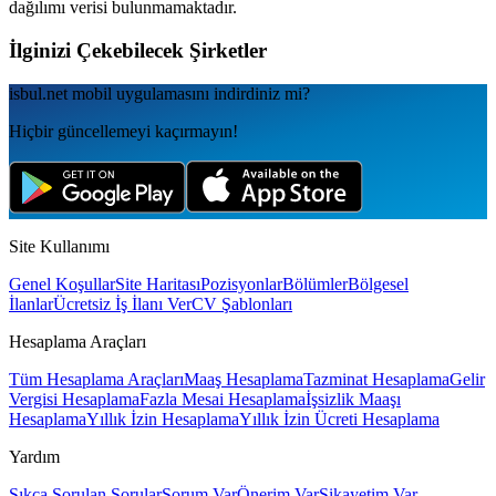
dağılımı verisi bulunmamaktadır.
İlginizi Çekebilecek Şirketler
isbul.net
mobil uygulamаsını
indirdiniz mi?
Hiçbir güncellemeyi kaçırmayın!
Site Kullanımı
Genel Koşullar
Site Haritası
Pozisyonlar
Bölümler
Bölgesel
İlanlar
Ücretsiz İş İlanı Ver
CV Şablonları
Hesaplama Araçları
Tüm Hesaplama Araçları
Maaş Hesaplama
Tazminat Hesaplama
Gelir
Vergisi Hesaplama
Fazla Mesai Hesaplama
İşsizlik Maaşı
Hesaplama
Yıllık İzin Hesaplama
Yıllık İzin Ücreti Hesaplama
Yardım
Sıkça Sorulan Sorular
Sorum Var
Önerim Var
Şikayetim Var