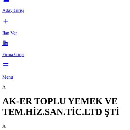
Aday Girişi
İlan Ver
Firma Girişi
Menu
A
AK-ER TOPLU YEMEK VE
TEM.HİZ.SAN.TİC.LTD ŞTİ
A