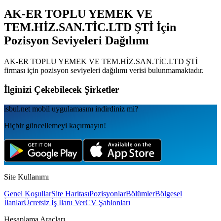
AK-ER TOPLU YEMEK VE
TEM.HİZ.SAN.TİC.LTD ŞTİ
İçin
Pozisyon Seviyeleri Dağılımı
AK-ER TOPLU YEMEK VE TEM.HİZ.SAN.TİC.LTD ŞTİ
firması için pozisyon seviyeleri dağılımı verisi bulunmamaktadır.
İlginizi Çekebilecek Şirketler
isbul.net
mobil uygulamаsını
indirdiniz mi?
Hiçbir güncellemeyi kaçırmayın!
Site Kullanımı
Genel Koşullar
Site Haritası
Pozisyonlar
Bölümler
Bölgesel
İlanlar
Ücretsiz İş İlanı Ver
CV Şablonları
Hesaplama Araçları