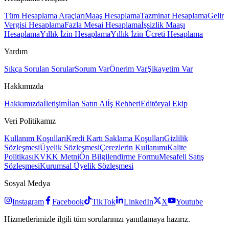
Tüm Hesaplama Araçları
Maaş Hesaplama
Tazminat Hesaplama
Gelir
Vergisi Hesaplama
Fazla Mesai Hesaplama
İşsizlik Maaşı
Hesaplama
Yıllık İzin Hesaplama
Yıllık İzin Ücreti Hesaplama
Yardım
Sıkça Sorulan Sorular
Sorum Var
Önerim Var
Şikayetim Var
Hakkımızda
Hakkımızda
İletişim
İlan Satın Al
İş Rehberi
Editöryal Ekip
Veri Politikamız
Kullanım Koşulları
Kredi Kartı Saklama Koşulları
Gizlilik
Sözleşmesi
Üyelik Sözleşmesi
Çerezlerin Kullanımı
Kalite
Politikası
KVKK Metni
Ön Bilgilendirme Formu
Mesafeli Satış
Sözleşmesi
Kurumsal Üyelik Sözleşmesi
Sosyal Medya
Instagram
Facebook
TikTok
LinkedIn
X
Youtube
Hizmetlerimizle ilgili tüm sorularınızı yanıtlamaya hazırız.