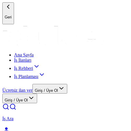
Geri
Ana Sayfa
İş İlanları
İş Rehberi
İş Planlaması
Ücretsiz ilan ver
Giriş / Üye Ol
Giriş / Üye Ol
İş Ara